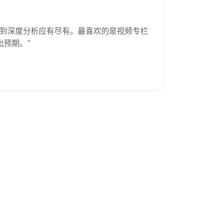
讯到深度分析应有尽有。最喜欢的是视频专栏
出预期。"