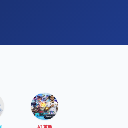
程
AI 革新