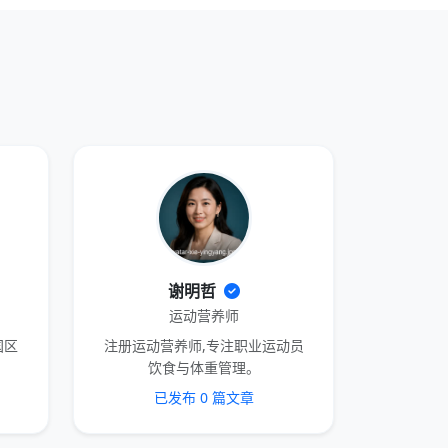
谢明哲
运动营养师
国区
注册运动营养师,专注职业运动员
饮食与体重管理。
已发布 0 篇文章