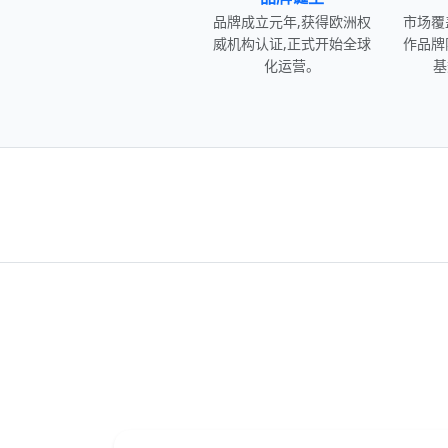
品牌成立元年,获得欧洲权
市场覆
威机构认证,正式开始全球
作品牌
化运营。
基