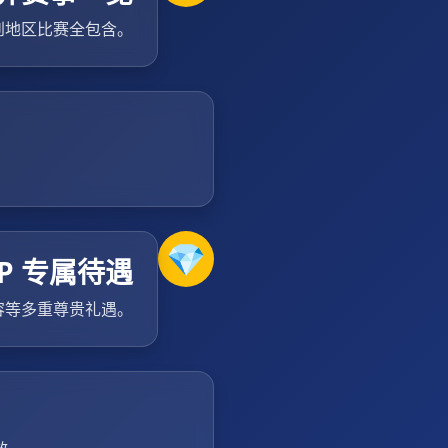
联赛到地区比赛全包含。
💎
IP 专属待遇
容等多重尊贵礼遇。