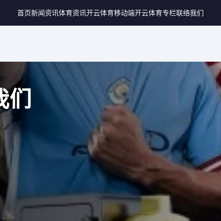
首页
新闻资讯
体育资讯
开云体育移动端
开云体育专栏
联络我们
我们