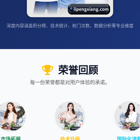
深度内容涵盖积分榜、技术统计、射门次数、数据分析等专业维度
荣誉回顾
每一份荣誉都是对用户体验的承诺。
市场拓展
技术升级
国际化进